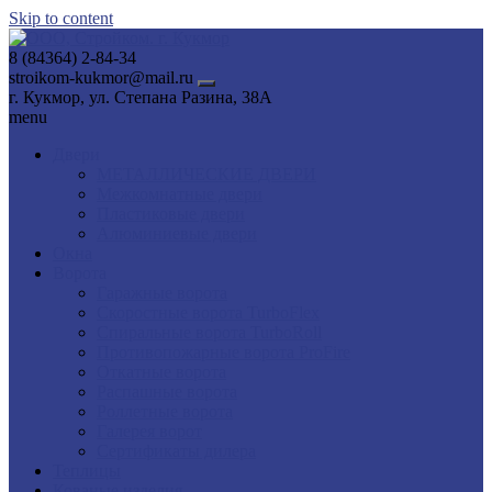
Skip to content
8 (84364) 2-84-34
stroikom-kukmor@mail.ru
г. Кукмор, ул. Степана Разина, 38А
menu
Двери
МЕТАЛЛИЧЕСКИЕ ДВЕРИ
Межкомнатные двери
Пластиковые двери
Алюминиевые двери
Окна
Ворота
Гаражные ворота
Скоростные ворота TurboFlex
Спиральные ворота TurboRoll
Противопожарные ворота ProFire
Откатные ворота
Распашные ворота
Роллетные ворота
Галерея ворот
Сертификаты дилера
Теплицы
Кованые изделия