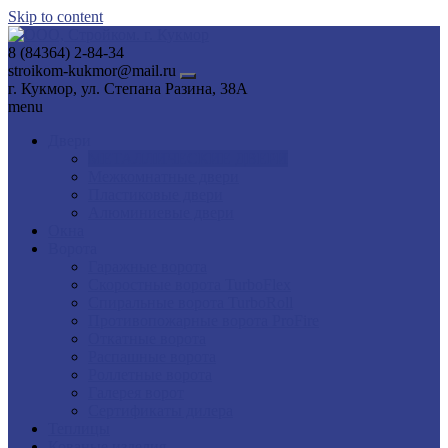
Skip to content
8 (84364) 2-84-34
stroikom-kukmor@mail.ru
г. Кукмор, ул. Степана Разина, 38А
menu
Двери
МЕТАЛЛИЧЕСКИЕ ДВЕРИ
Межкомнатные двери
Пластиковые двери
Алюминиевые двери
Окна
Ворота
Гаражные ворота
Скоростные ворота TurboFlex
Спиральные ворота TurboRoll
Противопожарные ворота ProFire
Откатные ворота
Распашные ворота
Роллетные ворота
Галерея ворот
Сертификаты дилера
Теплицы
Кованые изделия