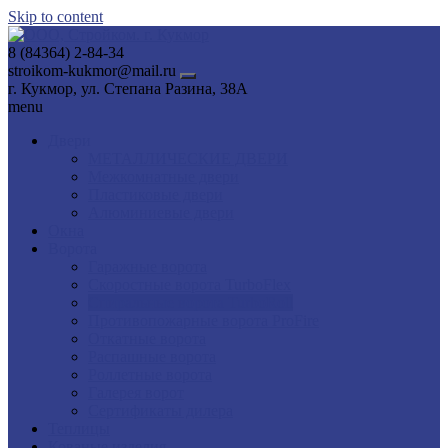
Skip to content
8 (84364) 2-84-34
stroikom-kukmor@mail.ru
г. Кукмор, ул. Степана Разина, 38А
menu
Двери
МЕТАЛЛИЧЕСКИЕ ДВЕРИ
Межкомнатные двери
Пластиковые двери
Алюминиевые двери
Окна
Ворота
Гаражные ворота
Скоростные ворота TurboFlex
Спиральные ворота TurboRoll
Противопожарные ворота ProFire
Откатные ворота
Распашные ворота
Роллетные ворота
Галерея ворот
Сертификаты дилера
Теплицы
Кованые изделия