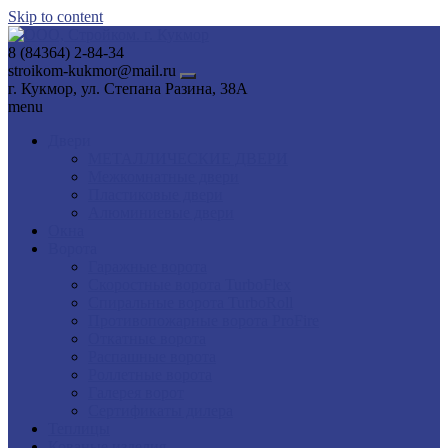
Skip to content
8 (84364) 2-84-34
stroikom-kukmor@mail.ru
г. Кукмор, ул. Степана Разина, 38А
menu
Двери
МЕТАЛЛИЧЕСКИЕ ДВЕРИ
Межкомнатные двери
Пластиковые двери
Алюминиевые двери
Окна
Ворота
Гаражные ворота
Скоростные ворота TurboFlex
Спиральные ворота TurboRoll
Противопожарные ворота ProFire
Откатные ворота
Распашные ворота
Роллетные ворота
Галерея ворот
Сертификаты дилера
Теплицы
Кованые изделия