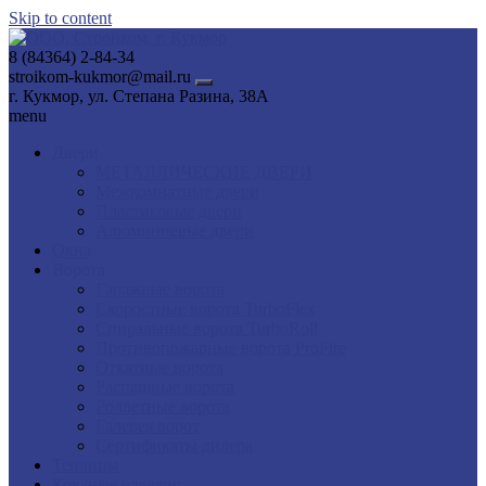
Skip to content
8 (84364) 2-84-34
stroikom-kukmor@mail.ru
г. Кукмор, ул. Степана Разина, 38А
menu
Двери
МЕТАЛЛИЧЕСКИЕ ДВЕРИ
Межкомнатные двери
Пластиковые двери
Алюминиевые двери
Окна
Ворота
Гаражные ворота
Скоростные ворота TurboFlex
Спиральные ворота TurboRoll
Противопожарные ворота ProFire
Откатные ворота
Распашные ворота
Роллетные ворота
Галерея ворот
Сертификаты дилера
Теплицы
Кованые изделия