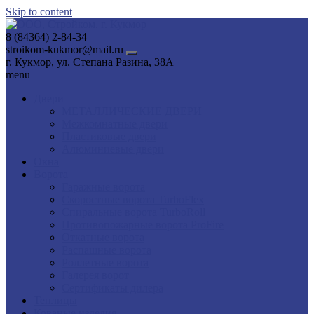
Skip to content
8 (84364) 2-84-34
stroikom-kukmor@mail.ru
г. Кукмор, ул. Степана Разина, 38А
menu
Двери
МЕТАЛЛИЧЕСКИЕ ДВЕРИ
Межкомнатные двери
Пластиковые двери
Алюминиевые двери
Окна
Ворота
Гаражные ворота
Скоростные ворота TurboFlex
Спиральные ворота TurboRoll
Противопожарные ворота ProFire
Откатные ворота
Распашные ворота
Роллетные ворота
Галерея ворот
Сертификаты дилера
Теплицы
Кованые изделия