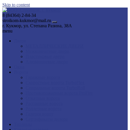
Skip to content
8 (84364) 2-84-34
stroikom-kukmor@mail.ru
г. Кукмор, ул. Степана Разина, 38А
menu
Двери
МЕТАЛЛИЧЕСКИЕ ДВЕРИ
Межкомнатные двери
Пластиковые двери
Алюминиевые двери
Окна
Ворота
Гаражные ворота
Скоростные ворота TurboFlex
Спиральные ворота TurboRoll
Противопожарные ворота ProFire
Откатные ворота
Распашные ворота
Роллетные ворота
Галерея ворот
Сертификаты дилера
Теплицы
Кованые изделия