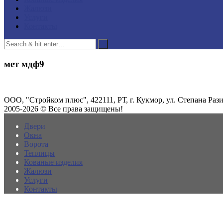
Жалюзи
Услуги
Контакты
мет мдф9
ООО, "Стройком плюс", 422111, РТ, г. Кукмор, ул. Степана Разин
2005-2026 © Все права защищены!
Двери
Окна
Ворота
Теплицы
Кованые изделия
Жалюзи
Услуги
Контакты