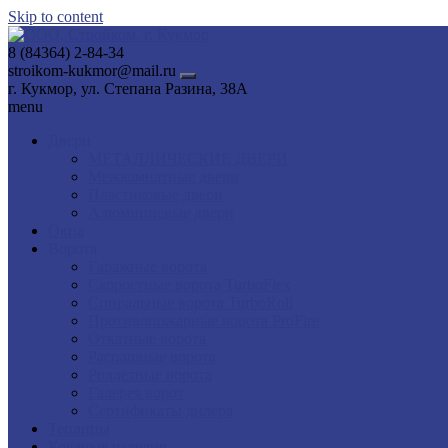
Skip to content
8 (84364) 2-84-34
stroikom-kukmor@mail.ru
г. Кукмор, ул. Степана Разина, 38А
menu
Двери
МЕТАЛЛИЧЕСКИЕ ДВЕРИ
Межкомнатные двери
Пластиковые двери
Алюминиевые двери
Окна
Ворота
Гаражные ворота
Скоростные ворота TurboFlex
Спиральные ворота TurboRoll
Противопожарные ворота ProFire
Откатные ворота
Распашные ворота
Роллетные ворота
Галерея ворот
Сертификаты дилера
Теплицы
Кованые изделия