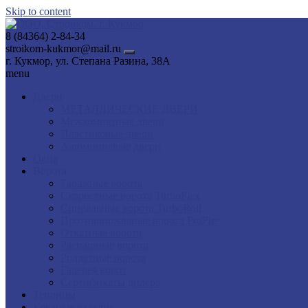
Skip to content
8 (84364) 2-84-34
stroikom-kukmor@mail.ru
г. Кукмор, ул. Степана Разина, 38А
menu
Двери
МЕТАЛЛИЧЕСКИЕ ДВЕРИ
Межкомнатные двери
Пластиковые двери
Алюминиевые двери
Окна
Ворота
Гаражные ворота
Скоростные ворота TurboFlex
Спиральные ворота TurboRoll
Противопожарные ворота ProFire
Откатные ворота
Распашные ворота
Роллетные ворота
Галерея ворот
Сертификаты дилера
Теплицы
Кованые изделия