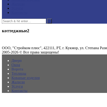
Жалюзи
Услуги
Контакты
коттеджные2
ООО, "Стройком плюс", 422111, РТ, г. Кукмор, ул. Степана Разин
2005-2026 © Все права защищены!
Двери
Окна
Ворота
Теплицы
Кованые изделия
Жалюзи
Услуги
Контакты