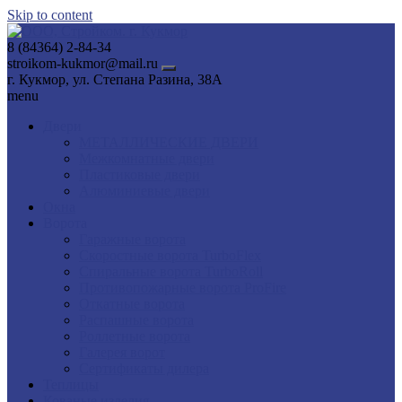
Skip to content
8 (84364) 2-84-34
stroikom-kukmor@mail.ru
г. Кукмор, ул. Степана Разина, 38А
menu
Двери
МЕТАЛЛИЧЕСКИЕ ДВЕРИ
Межкомнатные двери
Пластиковые двери
Алюминиевые двери
Окна
Ворота
Гаражные ворота
Скоростные ворота TurboFlex
Спиральные ворота TurboRoll
Противопожарные ворота ProFire
Откатные ворота
Распашные ворота
Роллетные ворота
Галерея ворот
Сертификаты дилера
Теплицы
Кованые изделия