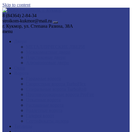
Skip to content
8 (84364) 2-84-34
stroikom-kukmor@mail.ru
г. Кукмор, ул. Степана Разина, 38А
menu
Двери
МЕТАЛЛИЧЕСКИЕ ДВЕРИ
Межкомнатные двери
Пластиковые двери
Алюминиевые двери
Окна
Ворота
Гаражные ворота
Скоростные ворота TurboFlex
Спиральные ворота TurboRoll
Противопожарные ворота ProFire
Откатные ворота
Распашные ворота
Роллетные ворота
Галерея ворот
Сертификаты дилера
Теплицы
Кованые изделия