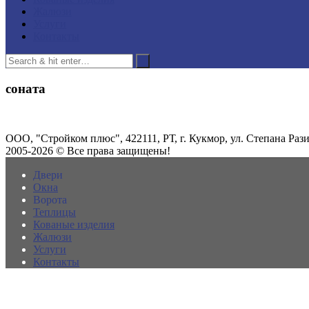
Жалюзи
Услуги
Контакты
соната
ООО, "Стройком плюс", 422111, РТ, г. Кукмор, ул. Степана Разин
2005-2026 © Все права защищены!
Двери
Окна
Ворота
Теплицы
Кованые изделия
Жалюзи
Услуги
Контакты