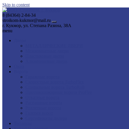
Skip to content
8 (84364) 2-84-34
stroikom-kukmor@mail.ru
г. Кукмор, ул. Степана Разина, 38А
menu
Двери
МЕТАЛЛИЧЕСКИЕ ДВЕРИ
Межкомнатные двери
Пластиковые двери
Алюминиевые двери
Окна
Ворота
Гаражные ворота
Скоростные ворота TurboFlex
Спиральные ворота TurboRoll
Противопожарные ворота ProFire
Откатные ворота
Распашные ворота
Роллетные ворота
Галерея ворот
Сертификаты дилера
Теплицы
Кованые изделия