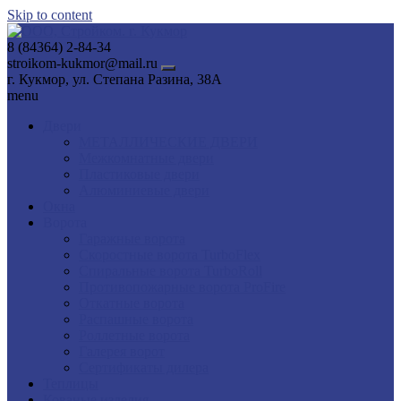
Skip to content
8 (84364) 2-84-34
stroikom-kukmor@mail.ru
г. Кукмор, ул. Степана Разина, 38А
menu
Двери
МЕТАЛЛИЧЕСКИЕ ДВЕРИ
Межкомнатные двери
Пластиковые двери
Алюминиевые двери
Окна
Ворота
Гаражные ворота
Скоростные ворота TurboFlex
Спиральные ворота TurboRoll
Противопожарные ворота ProFire
Откатные ворота
Распашные ворота
Роллетные ворота
Галерея ворот
Сертификаты дилера
Теплицы
Кованые изделия