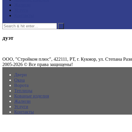
Жалюзи
Услуги
Контакты
дуэт
ООО, "Стройком плюс", 422111, РТ, г. Кукмор, ул. Степана Разин
2005-2026 © Все права защищены!
Двери
Окна
Ворота
Теплицы
Кованые изделия
Жалюзи
Услуги
Контакты