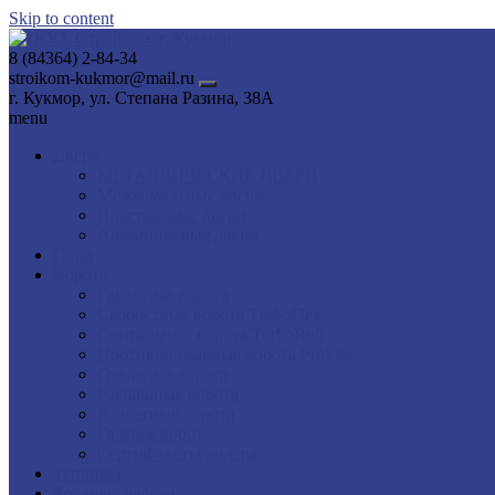
Skip to content
8 (84364) 2-84-34
stroikom-kukmor@mail.ru
г. Кукмор, ул. Степана Разина, 38А
menu
Двери
МЕТАЛЛИЧЕСКИЕ ДВЕРИ
Межкомнатные двери
Пластиковые двери
Алюминиевые двери
Окна
Ворота
Гаражные ворота
Скоростные ворота TurboFlex
Спиральные ворота TurboRoll
Противопожарные ворота ProFire
Откатные ворота
Распашные ворота
Роллетные ворота
Галерея ворот
Сертификаты дилера
Теплицы
Кованые изделия