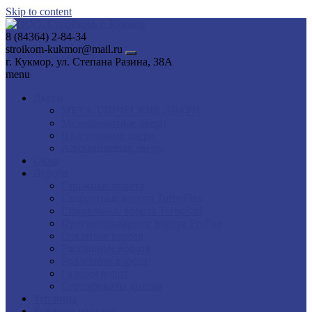
Skip to content
8 (84364) 2-84-34
stroikom-kukmor@mail.ru
г. Кукмор, ул. Степана Разина, 38А
menu
Двери
МЕТАЛЛИЧЕСКИЕ ДВЕРИ
Межкомнатные двери
Пластиковые двери
Алюминиевые двери
Окна
Ворота
Гаражные ворота
Скоростные ворота TurboFlex
Спиральные ворота TurboRoll
Противопожарные ворота ProFire
Откатные ворота
Распашные ворота
Роллетные ворота
Галерея ворот
Сертификаты дилера
Теплицы
Кованые изделия