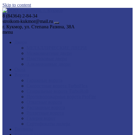
Skip to content
8 (84364) 2-84-34
stroikom-kukmor@mail.ru
г. Кукмор, ул. Степана Разина, 38А
menu
Двери
МЕТАЛЛИЧЕСКИЕ ДВЕРИ
Межкомнатные двери
Пластиковые двери
Алюминиевые двери
Окна
Ворота
Гаражные ворота
Скоростные ворота TurboFlex
Спиральные ворота TurboRoll
Противопожарные ворота ProFire
Откатные ворота
Распашные ворота
Роллетные ворота
Галерея ворот
Сертификаты дилера
Теплицы
Кованые изделия