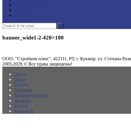
Жалюзи
Услуги
Контакты
banner_wide1-2-420×100
ООО, "Стройком плюс", 422111, РТ, г. Кукмор, ул. Степана Разин
2005-2026 © Все права защищены!
Двери
Окна
Ворота
Теплицы
Кованые изделия
Жалюзи
Услуги
Контакты