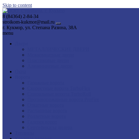
Skip to content
8 (84364) 2-84-34
stroikom-kukmor@mail.ru
г. Кукмор, ул. Степана Разина, 38А
menu
Двери
МЕТАЛЛИЧЕСКИЕ ДВЕРИ
Межкомнатные двери
Пластиковые двери
Алюминиевые двери
Окна
Ворота
Гаражные ворота
Скоростные ворота TurboFlex
Спиральные ворота TurboRoll
Противопожарные ворота ProFire
Откатные ворота
Распашные ворота
Роллетные ворота
Галерея ворот
Сертификаты дилера
Теплицы
Кованые изделия