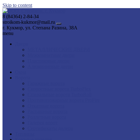
Skip to content
8 (84364) 2-84-34
stroikom-kukmor@mail.ru
г. Кукмор, ул. Степана Разина, 38А
menu
Двери
МЕТАЛЛИЧЕСКИЕ ДВЕРИ
Межкомнатные двери
Пластиковые двери
Алюминиевые двери
Окна
Ворота
Гаражные ворота
Скоростные ворота TurboFlex
Спиральные ворота TurboRoll
Противопожарные ворота ProFire
Откатные ворота
Распашные ворота
Роллетные ворота
Галерея ворот
Сертификаты дилера
Теплицы
Кованые изделия