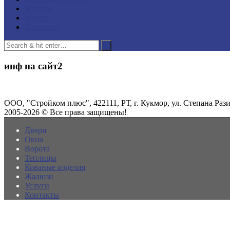
Жалюзи
Услуги
Контакты
инф на сайт2
ООО, "Стройком плюс", 422111, РТ, г. Кукмор, ул. Степана Разин
2005-2026 © Все права защищены!
Двери
Окна
Ворота
Теплицы
Кованые изделия
Жалюзи
Услуги
Контакты