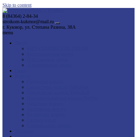
Skip to content
8 (84364) 2-84-34
stroikom-kukmor@mail.ru
г. Кукмор, ул. Степана Разина, 38А
menu
Двери
МЕТАЛЛИЧЕСКИЕ ДВЕРИ
Межкомнатные двери
Пластиковые двери
Алюминиевые двери
Окна
Ворота
Гаражные ворота
Скоростные ворота TurboFlex
Спиральные ворота TurboRoll
Противопожарные ворота ProFire
Откатные ворота
Распашные ворота
Роллетные ворота
Галерея ворот
Сертификаты дилера
Теплицы
Кованые изделия