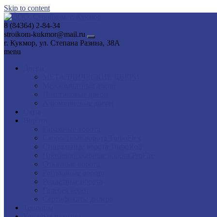
Skip to content
8 (84364) 2-84-34
stroikom-kukmor@mail.ru
г. Кукмор, ул. Степана Разина, 38А
menu
Двери
МЕТАЛЛИЧЕСКИЕ ДВЕРИ
Межкомнатные двери
Пластиковые двери
Алюминиевые двери
Окна
Ворота
Гаражные ворота
Скоростные ворота TurboFlex
Спиральные ворота TurboRoll
Противопожарные ворота ProFire
Откатные ворота
Распашные ворота
Роллетные ворота
Галерея ворот
Сертификаты дилера
Теплицы
Кованые изделия