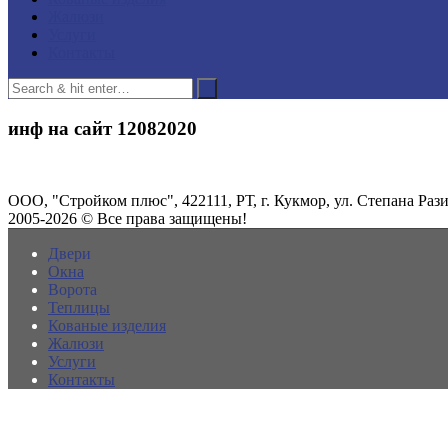
Жалюзи
Услуги
Контакты
инф на сайт 12082020
ООО, "Стройком плюс", 422111, РТ, г. Кукмор, ул. Степана Разин
2005-2026 © Все права защищены!
Двери
Окна
Ворота
Теплицы
Кованые изделия
Жалюзи
Услуги
Контакты