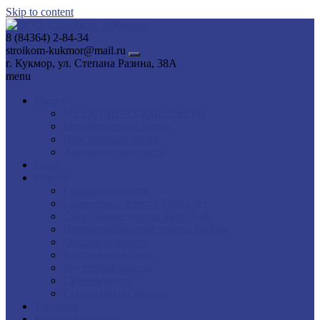
Skip to content
8 (84364) 2-84-34
stroikom-kukmor@mail.ru
г. Кукмор, ул. Степана Разина, 38А
menu
Двери
МЕТАЛЛИЧЕСКИЕ ДВЕРИ
Межкомнатные двери
Пластиковые двери
Алюминиевые двери
Окна
Ворота
Гаражные ворота
Скоростные ворота TurboFlex
Спиральные ворота TurboRoll
Противопожарные ворота ProFire
Откатные ворота
Распашные ворота
Роллетные ворота
Галерея ворот
Сертификаты дилера
Теплицы
Кованые изделия